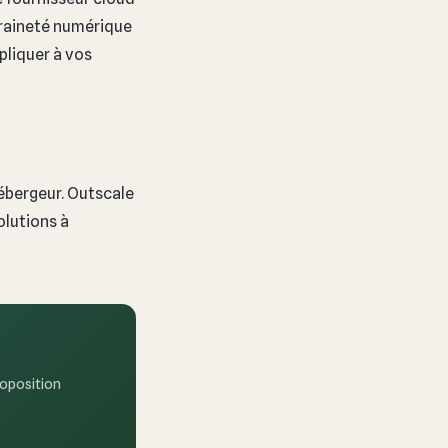
veraineté numérique
pliquer à vos
ébergeur. Outscale
olutions à
oposition