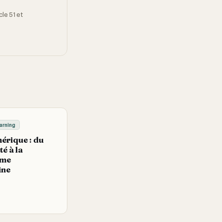
le 51 et
arning
érique : du
é à la
rme
ine