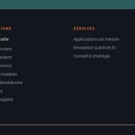
TIONS
SERVICES
Suite
Applications sur mesure
Innovation & Article 51
rcours
Conseil & stratégie
sident
nnect
rmulaires
lémédecine
te
vigator
Mentions légales
Politique de confidentialité
Gestion des cookies
© 2026 Thomas Bozzo Consulting — Ducal — Tous droits réservés