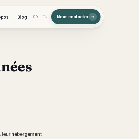
opos
Blog
FR
EN
Nous contacter
|
nnées
e, leur hébergement