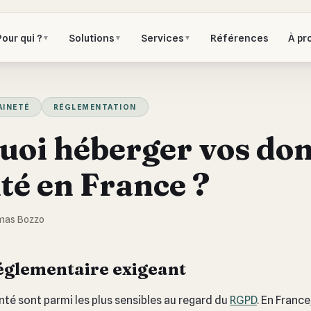
Pour qui ?
Solutions
Services
Références
À pr
▼
▼
▼
AINETÉ
RÉGLEMENTATION
uoi héberger vos do
té en France ?
mas Bozzo
églementaire exigeant
té sont parmi les plus sensibles au regard du
RGPD
. En Franc