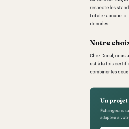
respecte les stand
totale : aucune lo
données.
Notre choix
Chez Ducal, nous 
est à la fois certi
combiner les deux
Un projet
Échangeons sur
adaptée à votr