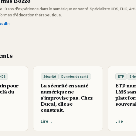
mas Bozzo
e 10 ans d'expérience dans le numérique en santé. Spécialiste HDS, FHIR, Artic
formes d'éducation thérapeutique.
kedIn
ents
HDS
Sécurité
Données de santé
ETP
E-le
ain pour
La sécurité en santé
ETP num
delà du
numérique ne
LMS sant
s'improvise pas. Chez
platefo
Ducal, elle se
souvera
construit.
Lire
→
Lire
→