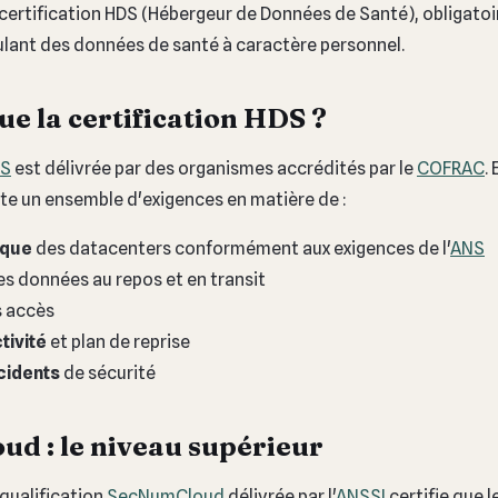
 certification HDS (Hébergeur de Données de Santé), obligatoi
ulant des données de santé à caractère personnel.
ue la certification HDS ?
DS
est délivrée par des organismes accrédités par le
COFRAC
.
te un ensemble d'exigences en matière de :
ique
des datacenters conformément aux exigences de l'
ANS
s données au repos et en transit
 accès
tivité
et plan de reprise
cidents
de sécurité
d : le niveau supérieur
 qualification
SecNumCloud
délivrée par l'
ANSSI
certifie que l