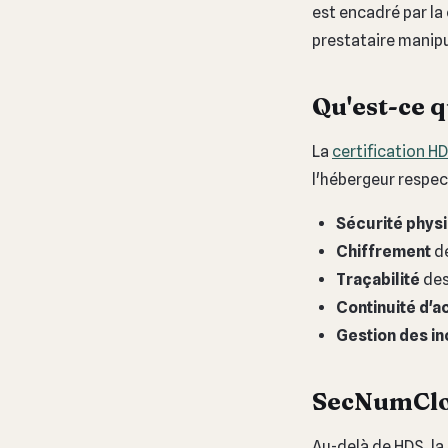
est encadré par la
prestataire manip
Qu'est-ce q
La
certification H
l'hébergeur respec
Sécurité phys
Chiffrement
de
Traçabilité
des
Continuité d'ac
Gestion des in
SecNumClou
Au-delà de HDS, la