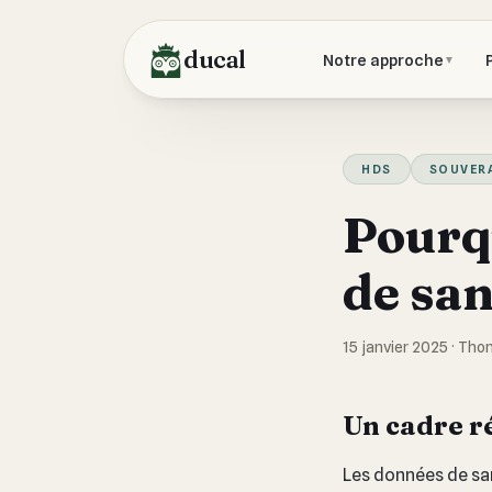
ducal
Notre approche
▼
HDS
SOUVER
Pourq
de san
15 janvier 2025
·
Tho
Un cadre r
Les données de san