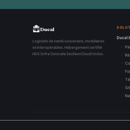
SOLU
Ducal
Ducal 
Logiciels de santé souverains, modulaires
Pa
et interopérables. Hébergement certifié
└
HDS (infra Outscale SecNumCloud) inclus.
Ré
└
Co
└
Fo
└
Té
└
Si
└
Na
└