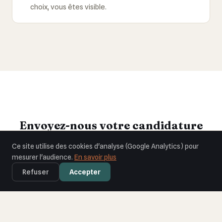
choix, vous êtes visible.
Envoyez-nous votre candidature
Pas de CV formel requis. Dites-nous qui vous êtes et ce qui
Ce site utilise des cookies d'analyse (Google Analytics) pour
vous motive.
mesurer l'audience.
En savoir plus
Refuser
Accepter
Nom complet *