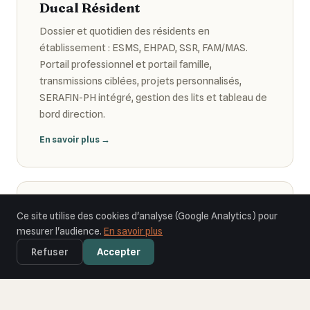
Ducal Résident
Dossier et quotidien des résidents en
établissement : ESMS, EHPAD, SSR, FAM/MAS.
Portail professionnel et portail famille,
transmissions ciblées, projets personnalisés,
SERAFIN-PH intégré, gestion des lits et tableau de
bord direction.
En savoir plus →
📇
Ce site utilise des cookies d'analyse (Google Analytics) pour
mesurer l'audience.
En savoir plus
Ducal Connect
Refuser
Accepter
Module annuaire de la Suite. Annuaire territorial
des professionnels de santé, alimenté par les
données RPPS vérifiées et connecté au ROR.