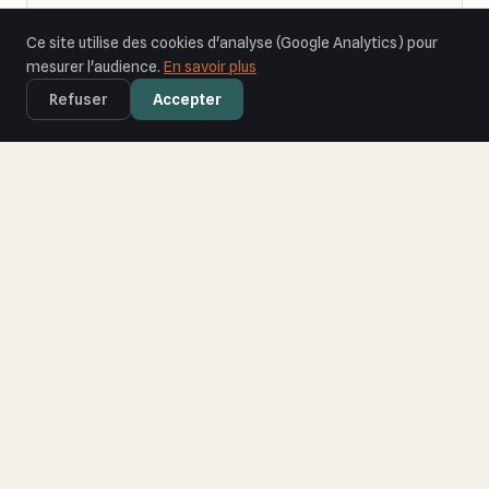
📱
Ce site utilise des cookies d'analyse (Google Analytics) pour
mesurer l'audience.
En savoir plus
Back-office centralisé
Refuser
Accepter
Toutes les données (inscriptions, résultats
questionnaires, scores, progression) dans un seul
tableau de bord. Comptes par rôle (admin, éditeur,
contributeur). Exports CSV, statistiques d'usage,
modération des contenus.
🔧
Autonomie éditoriale complète
Vos équipes gèrent les contenus, créent des
questionnaires et publient des actualités en totale
autonomie. Formation incluse. Workflow de